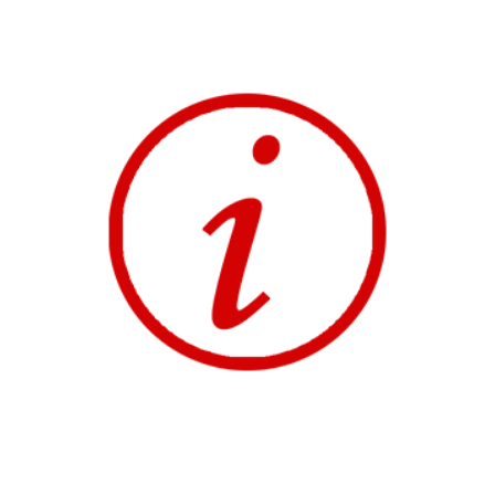
…
Acceso desde los
siguientes Ciclos
Formativos de
Grado Superior:
.
T.S Sistemas: Electrotécnicos y
Automatizados.
T.S Automatización y Robótica
Industrial.
T.S Sistemas: Telecomunicaciones e
Informáticos.
T.S Mecatrónica Industrial
T.S Mantenimiento Electrónico