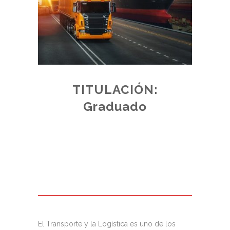
TITULACIÓN:
E:
Graduado
ADO
de plazas
 acceso,
junto a los
El Transporte y la Logística es uno de los