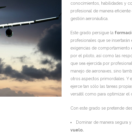
conocimientos, habilidades y co
profesional de manera eficiente 
gestión aeronáutica.
Este grado persigue la
formaci
profesionales que se insertarán
exigencias de comportamiento ét
por el piloto, así como las resp
que sea ejercida por profesional
manejo de aeronaves, sino tambi
otros aspectos primordiales. Y 
ejerce tan sólo las tareas propia
versátil como para optimizar el
Con este grado se pretende desa
Dominar de manera segura y 
vuelo.