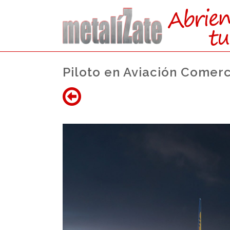
Piloto en Aviación Comerc
ACCEDE
DIRE
DESDE FP (GRAD
Actualmente no existe cupo de plaza
acceso,
se accede por el cupo general ju