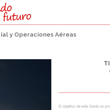
ial y Operaciones Aéreas
CTAMENTE:
T
O SUPERIOR)
s reservadas para esta vía de
nto a los de Bachillerato.
El objetivo de este Grado es pr