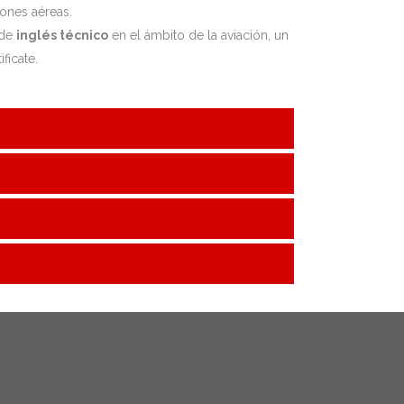
iones aéreas.
 de
inglés técnico
en el ámbito de la aviación, un
ficate.