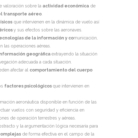
 valoración sobre la
actividad económica
de
el transporte aéreo
.
físicos
que intervienen en la dinámica de vuelo así
éricos
y sus efectos sobre las aeronaves.
ecnologías de la información y co
municación,
n las operaciones aéreas.
información geográfica
extrayendo la situación
avegación adecuada a cada situación.
eden afectar al
comportamiento del cuerpo
los
factores psicológicos
que intervienen en
formación aeronáutica disponible en función de las
ectuar vuelos con seguridad y eficiencia en
ones de operación terrestres y aéreas.
bstracto y la argumentación lógica necesaria para
 complejas
de forma efectiva en el campo de la