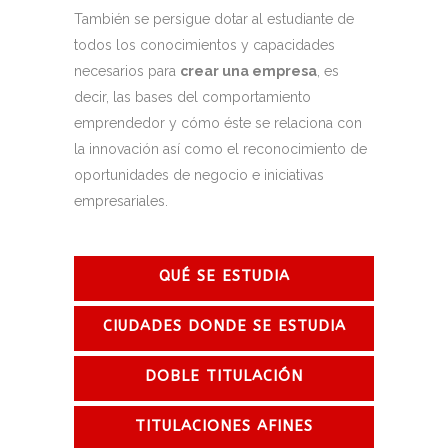
También se persigue dotar al estudiante de
todos los conocimientos y capacidades
necesarios para
crear una empresa
, es
decir, las bases del comportamiento
emprendedor y cómo éste se relaciona con
la innovación así como el reconocimiento de
oportunidades de negocio e iniciativas
empresariales.
QUÉ SE ESTUDIA
CIUDADES DONDE SE ESTUDIA
DOBLE TITULACIÓN
TITULACIONES AFINES