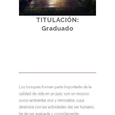
TITULACIÓN:
E:
Graduado
ADO
vo + 10% ó
da
voluntaria
AU
Los bosques forman parte importante de la
calidad de vida en un país; son un recurso
socio-ambiental vivo y renovable, cuya
dinámica con las actividades del ser humano,
ha de ser evaluada y correctamente