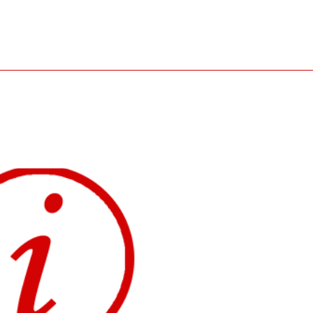
ración: 600h.
…
 los siguientes Ciclos
os de Grado Medio: