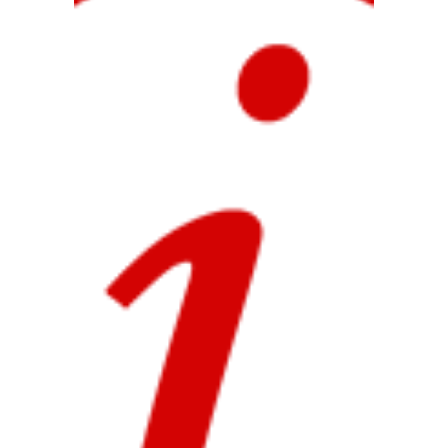
y Gestión de Eventos
Técnico Superior en Guía, Información y
Asistencias Turísticas
Técnico Superior en Procesos y Calidad
en la Industria Alimentaria
Técnico Superior en Asistencia a la
Dirección,
Técnico Superior en Administración y
Finanzas
Técnico Superior en Marketing y
Publicidad
Técnico Superior en Transporte y
Logística