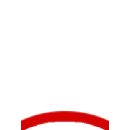
Duración: 410h.
…
Acceso desde los
siguientes Ciclos
Formativos de
Grado Superior:
.
Técnico Superior en Vitivinicultura
Técnico Superior en Gestión de
Alojamientos Turísticos
Técnico Superior en Agencias de Viajes