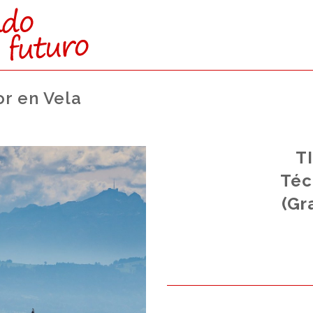
r en Vela
 A:
T
ad.
Téc
 Laboral.
(Gr