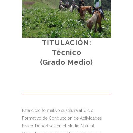
TITULACIÓN:
dad de
Técnico
(Un cur
(Grado Medio)
erior.
al.
Este ciclo formativo sustituirá al Ciclo
Formativo de Conducción de Actividades
Físico-Deportivas en el Medio Natural.