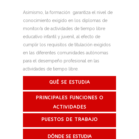
Asimismo, la formación garantiza el nivel de
conocimiento exigido en los diplomas de
monitor/a de actividades de tiempo libre
educativo infantil y juvenil, al efecto de
cumplir los requisitos de titulación exigidos
en las diferentes comunidades autónomas
para el desempeño profesional en las
actividades de tiempo libre.
QUÉ SE ESTUDIA
PRINCIPALES FUNCIONES O
ACTIVIDADES
PUESTOS DE TRABAJO
DÓNDE SE ESTUDIA