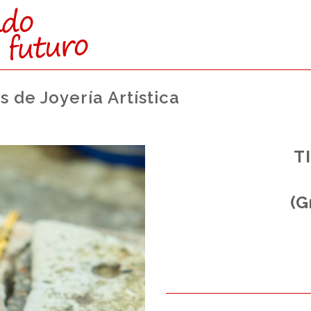
 de Joyería Artística
 A:
T
to.
Superior.
(G
 Laboral.