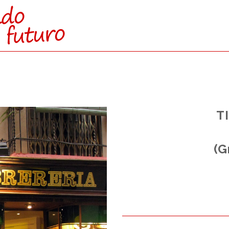
 A:
T
to.
Superior.
(G
 Laboral.