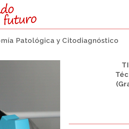
mía Patológica y Citodiagnóstico
UE:
T
versidad.
Téc
 Laboral.
(Gr