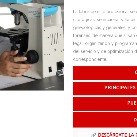
La labor de éste profesional se
citológicas, seleccionar y hacer
ginecológicas y generales, y col
forenses, de manera que sirvan
legal, organizando y programand
del servicio y de optimización de
correspondiente.
PRINCIPALES
PUE
D
DESCÁRGATE LA 