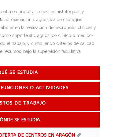
 centra en procesar muestras histológicas y
 la aproximación diagnóstica de citologías
aborar en la realización de necropsias clínicas y
 como soporte al diagnóstico clínico o médico-
o el trabajo, y cumpliendo criterios de calidad
 recursos, bajo la supervisión facultativa
QUÉ SE ESTUDIA
 FUNCIONES O ACTIVIDADES
STOS DE TRABAJO
ÓNDE SE ESTUDIA
OFERTA DE CENTROS EN ARAGÓN