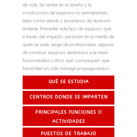
de vida. Se centra en el diseño y la
construcción de espacios no permanentes,
tales como stands y escenarios de duración
limitada. Presentar este tipo de espacios que,
a través del impacto, perduren en la mente de
quien la visita, exige de profesionales capaces
de construir espacios destinados a la mera
funcionalidad u otros que comuniquen, que
transmitan un sutil mensaje propagandístico.
QUÉ SE ESTUDIA
CENTROS DONDE SE IMPARTEN
PRINCIPALES FUNCIONES O
ACTIVIDADES
PUESTOS DE TRABAJO