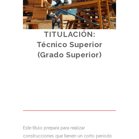
TITULACIÓN:
d.
Técnico Superior
iores.
(
(Grado Superior)
al.
Este título prepara para realizar
construcciones que tienen un corto período