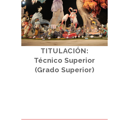
TITULACIÓN:
d.
Técnico Superior
al.
(
(Grado Superior)