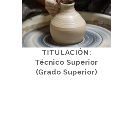
TITULACIÓN:
d.
Técnico Superior
al.
(
(Grado Superior)