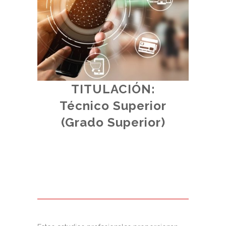
TITULACIÓN:
d.
Técnico Superior
al.
(Grado Superior)
(