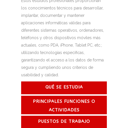
Estos estudios profesionales proporcionan
los conocimientos técnicos para desarrollar,
implantar, documentar y mantener
aplicaciones informáticas válidas para
diferentes sistemas operativos, ordenadores,
teléfonos y otros dispositivos móviles más
actuales, como PDA, iPhone, Tablet PC, etc.;
utilizando tecnologías específicas,
garantizando el acceso a los datos de forma
segura y cumpliendo unos criterios de
usabilidad y calidad.
QUÉ SE ESTUDIA
PRINCIPALES FUNCIONES O
ACTIVIDADES
PUESTOS DE TRABAJO