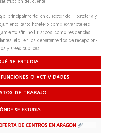
atisfacción del cliente
ajo, principalmente, en el sector de “Hostelería y
lojamiento, tanto hotelero como extrahotelero,
amiento afín, no turísticos, como residencias
tudiantes, etc… en los departamentos de recepción-
os y áreas públicas.
QUÉ SE ESTUDIA
 FUNCIONES O ACTIVIDADES
STOS DE TRABAJO
ÓNDE SE ESTUDIA
OFERTA DE CENTROS EN ARAGÓN