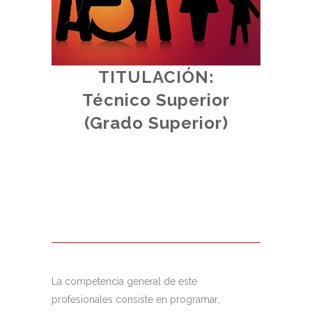
TITULACIÓN:
d.
Técnico Superior
al.
(
(Grado Superior)
La competencia general de este
profesionales consiste en programar,