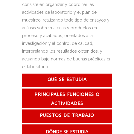
consiste en organizar y coordinar las
actividades de laboratorio y el plan de
muestreo, realizando todo tipo de ensayos y
análisis sobre materias y productos en
proceso y acabados, orientados a la
investigación y al control de calidad,
interpretando los resultados obtenidos, y
actuando bajo normas de buenas prácticas en
el laboratorio.
QUÉ SE ESTUDIA
PRINCIPALES FUNCIONES O
ACTIVIDADES
PUESTOS DE TRABAJO
DÓNDE SE ESTUDIA