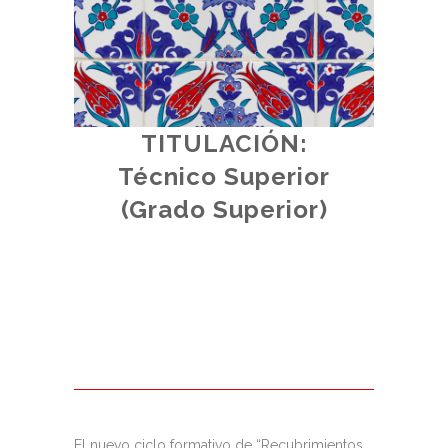
TITULACIÓN:
d.
Técnico Superior
iores.
(
(Grado Superior)
al.
El nuevo ciclo formativo de “Recubrimientos