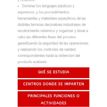
Dominar los lenguajes plásticos y
expresivos, y los procedimientos
herramientas y materiales específicos de las
distintas técnicas decorativas industriales de
recubrimiento cerámico y organizar y llevar a
cabo las diferentes fases del proceso
garantizando la seguridad de las operaciones
y realizando los controles de calidad
correspondientes hasta la obtención del
producto acabado.
QUÉ SE ESTUDIA
CENTROS DONDE SE IMPARTEN
PRINCIPALES FUNCIONES O
ACTIVIDADES