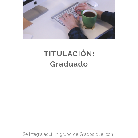
TITULACIÓN:
E:
Graduado
ADO
de plazas
 acceso,
junto a los
Se integra aquí un grupo de Grados que, con