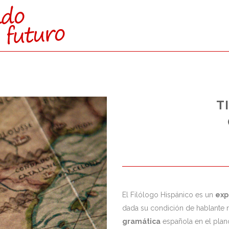
CTAMENTE:
T
O SUPERIOR)
s reservadas para esta vía de
nto a los de Bachillerato.
El Filólogo Hispánico es un
exp
dada su condición de hablante n
gramática
española en el plano