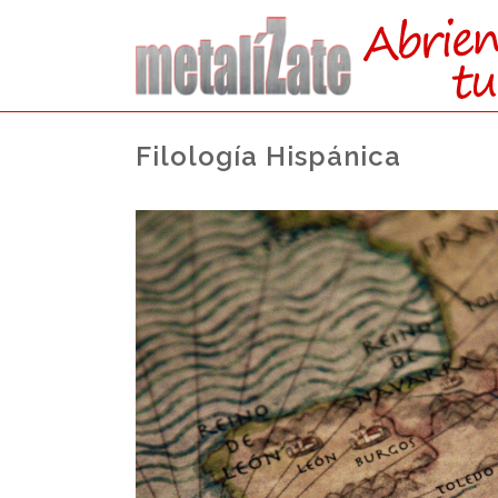
Filología Hispánica
ACCEDE
DIRE
DESDE FP (GRAD
Actualmente no existe cupo de plaza
acceso,
se accede por el cupo general ju