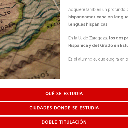
Adquiere también un profundo 
hispanoamericana en lengua c
lenguas hispánicas
.
En la U. de Zaragoza,
los dos p
Hispánica y del Grado en Es
Es el alumno el que elegirá en t
QUÉ SE ESTUDIA
CIUDADES DONDE SE ESTUDIA
DOBLE TITULACIÓN