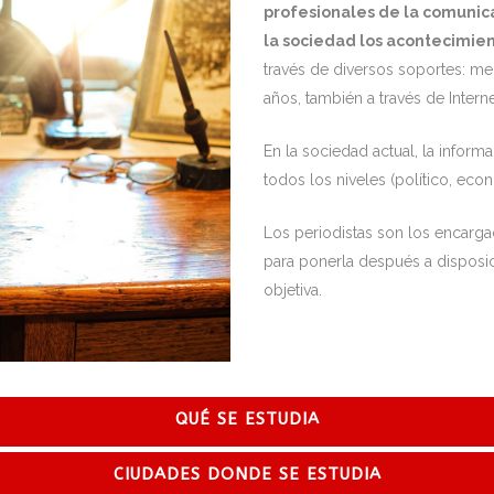
profesionales de la comunic
la sociedad los acontecimie
través de diversos soportes: medi
años, también a través de Interne
En la sociedad actual, la infor
todos los niveles (político, econ
Los periodistas son los encarga
para ponerla después a disposic
objetiva.
QUÉ SE ESTUDIA
CIUDADES DONDE SE ESTUDIA