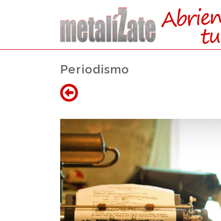
Periodismo
ACCEDE
DIRE
DESDE FP (GRAD
Actualmente no existe cupo de plaza
acceso,
se accede por el cupo general ju