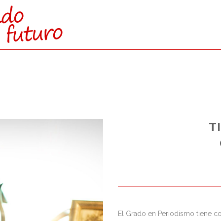
CTAMENTE:
T
O SUPERIOR)
s reservadas para esta vía de
nto a los de Bachillerato.
El Grado en Periodismo tiene co