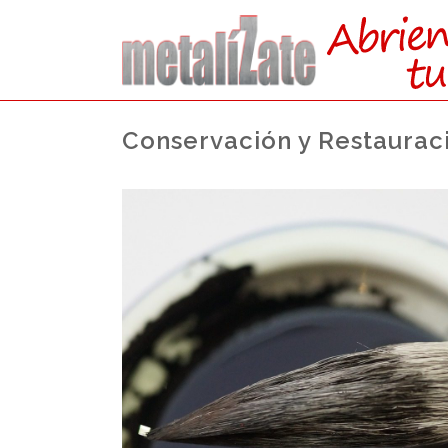
Conservación y Restaurac
ACCEDE
DIRE
DESDE FP (GRAD
Actualmente no existe cupo de plaza
acceso,
se accede por el cupo general ju