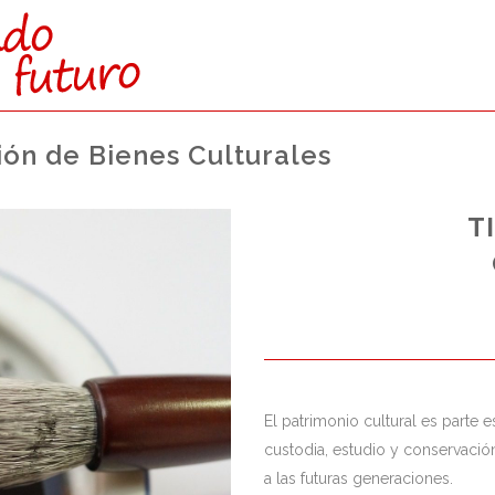
ión de Bienes Culturales
CTAMENTE:
T
O SUPERIOR)
s reservadas para esta vía de
nto a los de Bachillerato.
El patrimonio cultural es parte 
custodia, estudio y conservación,
a las futuras generaciones.