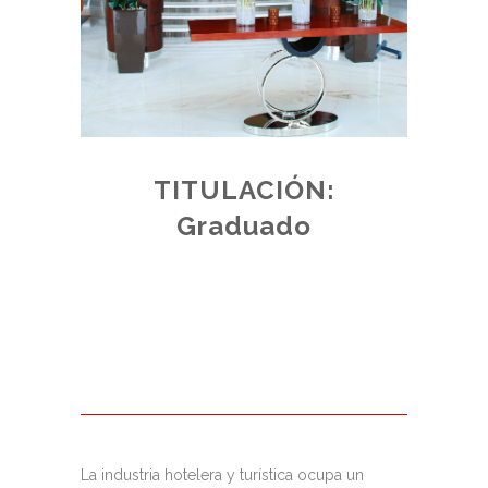
TITULACIÓN:
E:
Graduado
ADO
de plazas
 acceso,
junto a los
La industria hotelera y turística ocupa un