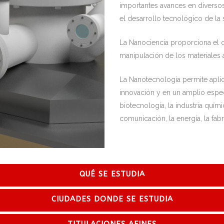
importantes avances en diversos
el desarrollo tecnológico de la 
La Nanociencia proporciona el 
manipulación de los materiales 
La Nanotecnología permite aplic
innovación y en un amplio espe
biotecnología, la industria quími
comunicación, la energía, la fab
QUÉ SE ESTUDIA
CIUDADES DONDE SE ESTUDIA