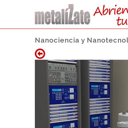
Nanociencia y Nanotecno
ACCEDE
DIRE
DESDE FP (GRAD
Nota media del Ciclo Formativo + 1
en las materias de la
prueba volunt