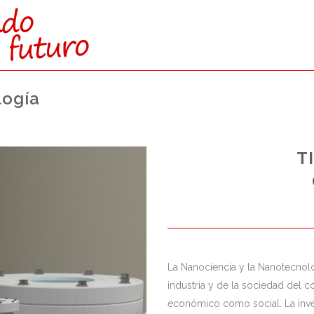
logía
CTAMENTE:
T
O SUPERIOR)
0% ó 20%
de la nota obtenida
aria de la EvAU / EBAU / PAU
La Nanociencia y la Nanotecnol
industria y de la sociedad del 
económico como social. La inve