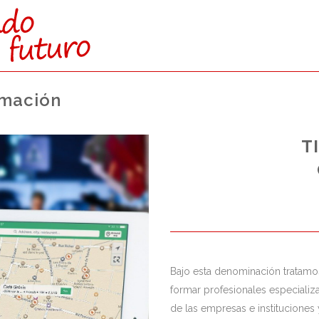
rmación
CTAMENTE:
T
O SUPERIOR)
s reservadas para esta vía de
nto a los de Bachillerato.
Bajo esta denominación tratamo
formar profesionales especializ
de las empresas e institucione