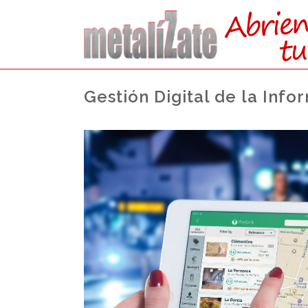
Gestión Digital de la Info
ACCEDE
DIRE
DESDE FP (GRAD
Actualmente no existe cupo de plaza
acceso,
se accede por el cupo general ju