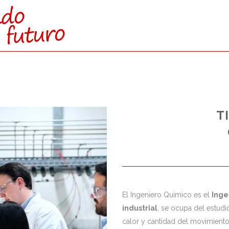
CTAMENTE:
T
O SUPERIOR)
0% ó 20%
de la nota obtenida
aria de la EvAU / EBAU / PAU
El Ingeniero Químico es el
Inge
industrial
, se ocupa del estudi
calor y cantidad del movimient