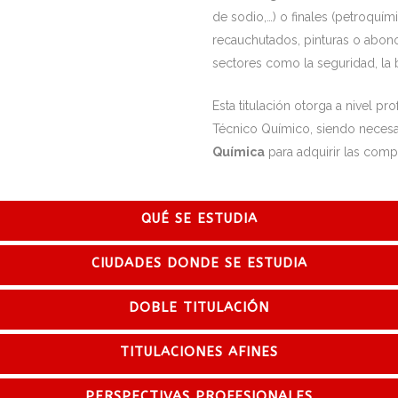
de sodio,…) o finales (petroquím
recauchutados, pinturas o abono
sectores como la seguridad, la 
Esta titulación otorga a nivel p
Técnico Químico, siendo necesar
Química
para adquirir las comp
QUÉ SE ESTUDIA
CIUDADES DONDE SE ESTUDIA
DOBLE TITULACIÓN
TITULACIONES AFINES
PERSPECTIVAS PROFESIONALES