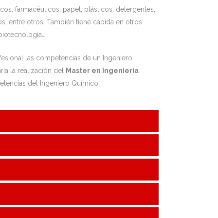
icos, farmacéuticos, papel, plásticos, detergentes,
s, entre otros. También tiene cabida en otros
biotecnología…
rofesional las competencias de un Ingeniero
ia la realización del
Master en Ingeniería
etencias del Ingeniero Químico.