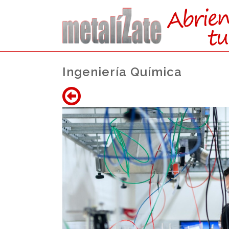
Ingeniería Química
ACCEDE
DIRE
DESDE FP (GRAD
Nota media del Ciclo Formativo + 1
en las materias de la
prueba volunt